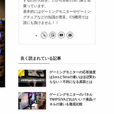
するのが大好き。だから分析の専門家と名
乗っています。
基本的にはゲーミングモニターやゲーミン
グチェアなどの知識が豊富。CS機用では
誰にも負けません！！
良く読まれている記事
ゲーミングモニターの応答速度
は1msと5msの違いはほぼ変わ
らない！不利になる原因とは
ゲーミングモニターのパネル
TN/IPS/VAどれがいい？液晶パ
ネルの違いを徹底比較