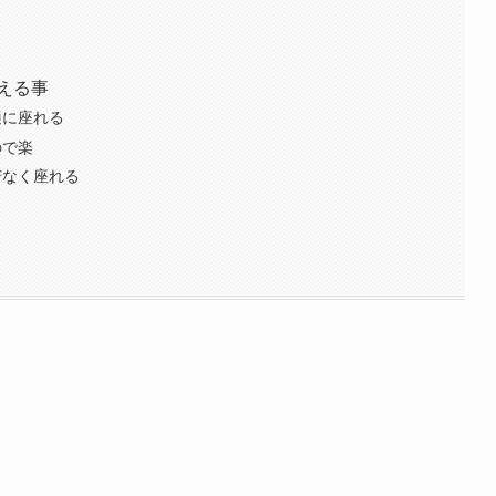
える事
適に座れる
ので楽
苦なく座れる