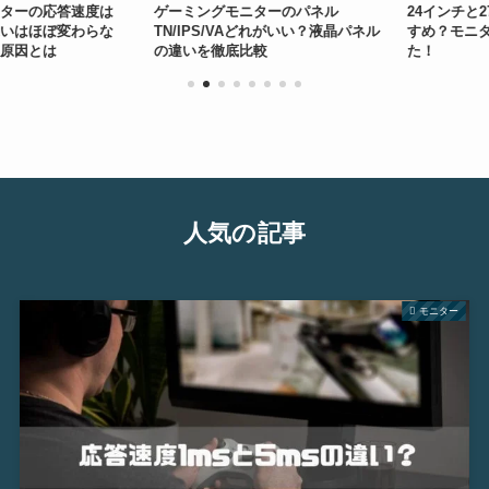
ーの応答速度は
ゲーミングモニターのパネル
24インチと27
はほぼ変わらな
TN/IPS/VAどれがいい？液晶パネル
すめ？モニター
因とは
の違いを徹底比較
た！
人気の記事
モニター