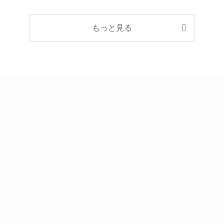
もっと見る
メニュー
HOME
MONIOTR
CHAIR
ARM
HEADSET
Keyword
section
3Dオーディオ
4K
15.8インチ
27インチ
60Hz
144Hz
165Hz
240Hz
ACER
AKRCING
Amazon
ASUS
BenQ
Dell
DXRACER
FPS
HDMI2.1
HDR
HyperX
IODATA
MSI
Pixio
PS4
PS5
Secretlab
switch